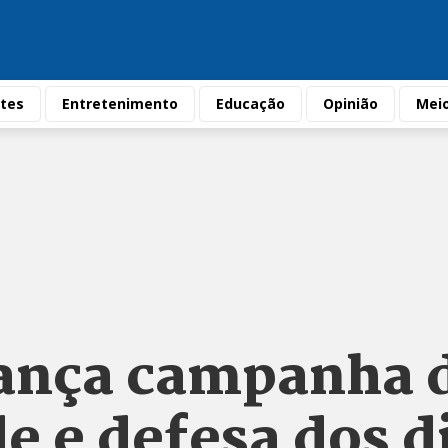
tes
Entretenimento
Educação
Opinião
Mei
ança campanha 
de e defesa dos d