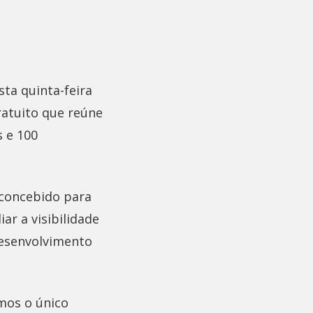
ta quinta-feira
gratuito que reúne
s e 100
 concebido para
ar a visibilidade
desenvolvimento
mos o único