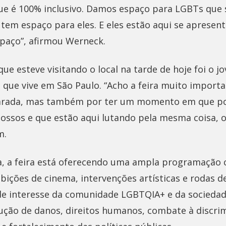
que é 100% inclusivo. Damos espaço para LGBTs que 
 tem espaço para eles. E eles estão aqui se apresen
paço”, afirmou Werneck.
e esteve visitando o local na tarde de hoje foi o j
, que vive em São Paulo. “Acho a feira muito import
arada, mas também por ter um momento em que p
ssos e que estão aqui lutando pela mesma coisa, o d
m.
a, a feira está oferecendo uma ampla programação c
bições de cinema, intervenções artísticas e rodas d
de interesse da comunidade LGBTQIA+ e da socieda
ução de danos, direitos humanos, combate à discrim