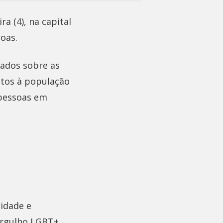
a (4), na capital
oas.
tados sobre as
itos à população
 pessoas em
sidade e
rgulho LGBT+,