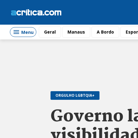
Geral
Manaus
A Bordo
Espor
Menu
ORGULHO LGBTQIA+
Governo l
visibilida