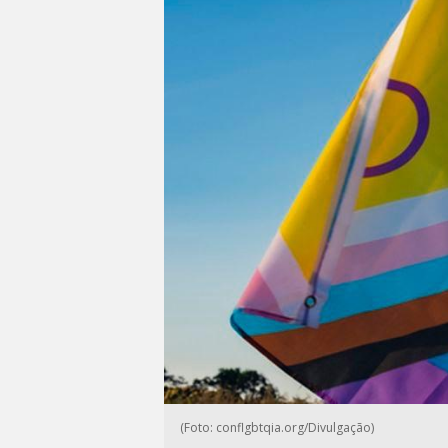
(Foto: conflgbtqia.org/Divulgação)