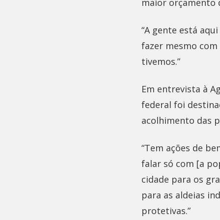
maior orçamento d
“A gente está aqu
fazer mesmo com o
tivemos.”
Em entrevista à Ag
federal foi desti
acolhimento das p
“Tem ações de bem
falar só com [a p
cidade para os gra
para as aldeias in
protetivas.”