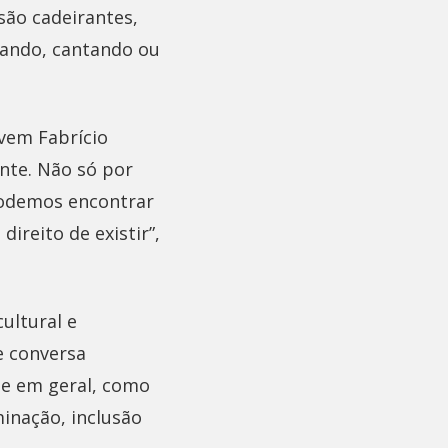
são cadeirantes,
tando, cantando ou
ovem Fabrício
ante. Não só por
odemos encontrar
ireito de existir”,
ultural e
e conversa
de em geral, como
inação, inclusão