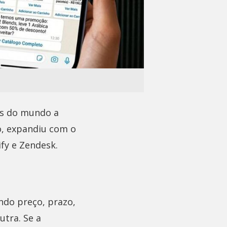
ís do mundo a
o, expandiu com o
fy e Zendesk.
ndo preço, prazo,
tra. Se a