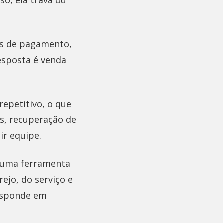
so, ela trava ou
as de pagamento,
resposta é venda
repetitivo, o que
s, recuperação de
ir equipe.
s uma ferramenta
ejo, do serviço e
esponde em