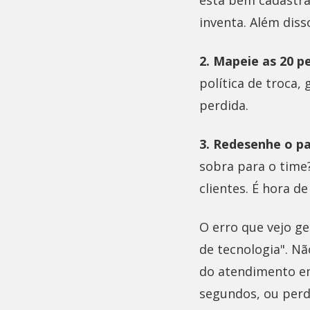
está bem cadastrad
inventa. Além diss
2. Mapeie as 20 p
política de troca,
perdida.
3. Redesenhe o p
sobra para o time
clientes. É hora d
O erro que vejo g
de tecnologia". N
do atendimento e
segundos, ou perd