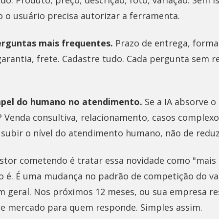
o. Produto, preço, descrição, foto, variação. Sem is
o o usuário precisa autorizar a ferramenta.
erguntas mais frequentes.
Prazo de entrega, form
 garantia, frete. Cadastre tudo. Cada pergunta sem 
apel do humano no atendimento.
Se a IA absorve o 
? Venda consultiva, relacionamento, casos complexo
e subir o nível do atendimento humano, não de reduz
estor cometendo é tratar essa novidade como "mai
ão é. É uma mudança no padrão de competição do var
m geral. Nos próximos 12 meses, ou sua empresa r
e mercado para quem responde. Simples assim.