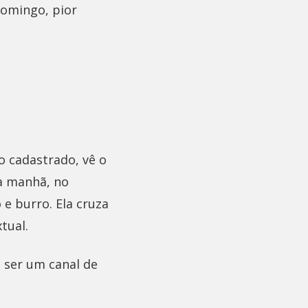
domingo, pior
o cadastrado, vê o
a manhã, no
e burro. Ela cruza
tual.
 ser um canal de