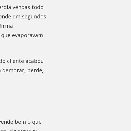
erdia vendas todo
ponde em segundos
firma
as que evaporavam
do cliente acabou
m demorar, perde,
ó vende bem o que