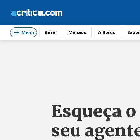
Geral
Manaus
A Bordo
Espor
Menu
Esqueça o
seu agent