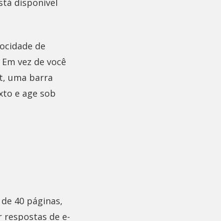
stá disponível
locidade de
 Em vez de você
t, uma barra
xto e age sob
 de 40 páginas,
 respostas de e-