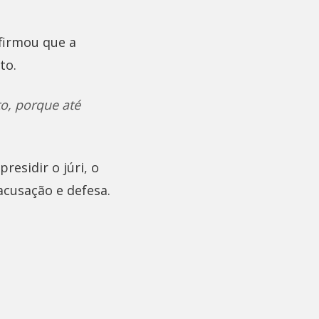
firmou que a
to.
to, porque até
residir o júri, o
acusação e defesa.