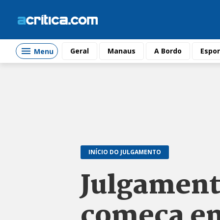
Geral
Manaus
A Bordo
Espor
Menu
INÍCIO DO JULGAMENTO
Julgament
começa e