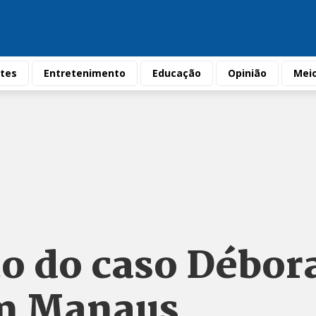
tes
Entretenimento
Educação
Opinião
Mei
o do caso Débor
m Manaus