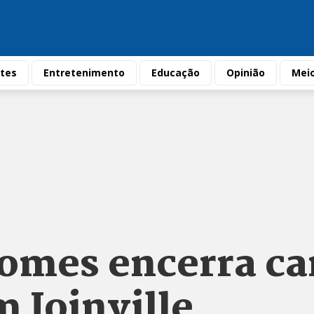
tes
Entretenimento
Educação
Opinião
Mei
omes encerra ca
m Joinville