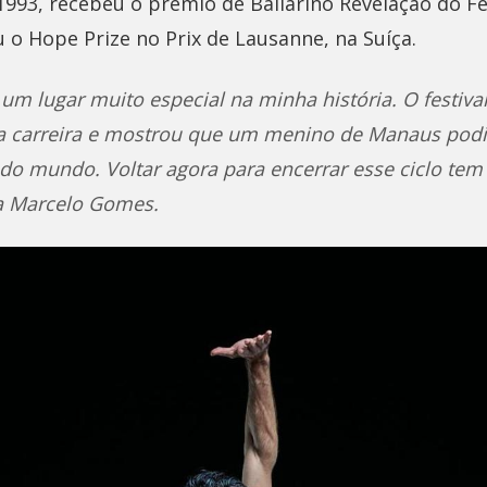
1993, recebeu o prêmio de Bailarino Revelação do Fes
 o Hope Prize no Prix de Lausanne, na Suíça.
 um lugar muito especial na minha história. O festiva
a carreira e mostrou que um menino de Manaus pod
do mundo. Voltar agora para encerrar esse ciclo tem
a Marcelo Gomes.