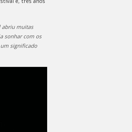
tival e, três anos
l abriu muitas
ia sonhar com os
 um significado