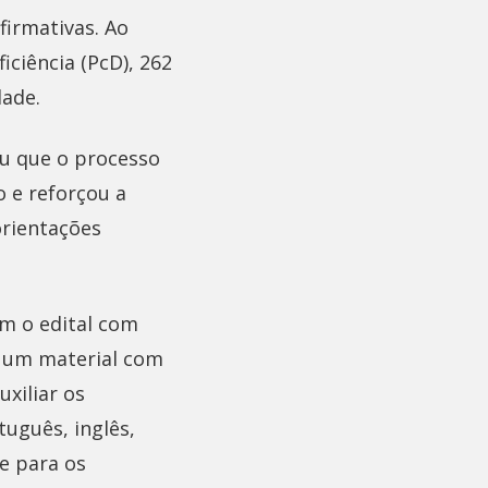
firmativas. Ao
ciência (PcD), 262
dade.
ou que o processo
o e reforçou a
rientações
em o edital com
, um material com
xiliar os
tuguês, inglês,
e para os