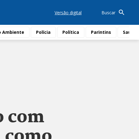
Versão digital
Buscar
o Ambiente
Polícia
Política
Parintins
Saúde
o com
a como