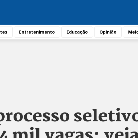
tes
Entretenimento
Educação
Opinião
Mei
processo seletiv
4 mil vagas; vej