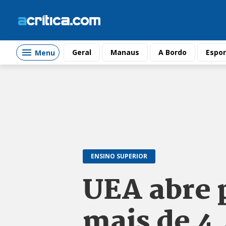
Geral
Manaus
A Bordo
Espor
Menu
ENSINO SUPERIOR
UEA abre 
mais de 4,