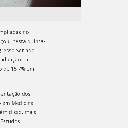
mpliadas no
çou, nesta quinta-
ngresso Seriado
graduação na
to de 15,7% em
esentação dos
to em Medicina
lém disso, mais
 Estudos