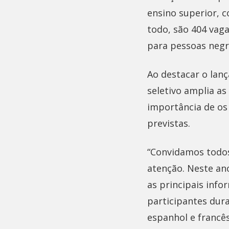
ensino superior, c
todo, são 404 vaga
para pessoas negr
Ao destacar o lanç
seletivo amplia as
importância de o
previstas.
“Convidamos todos 
atenção. Neste an
as principais info
participantes dura
espanhol e francê