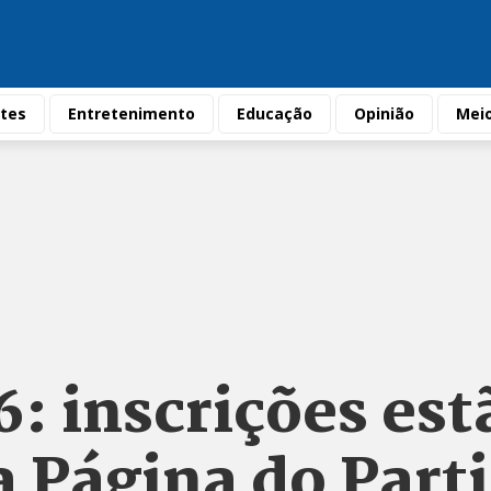
tes
Entretenimento
Educação
Opinião
Mei
: inscrições est
a Página do Part