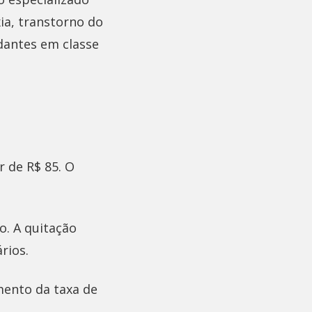
exia, transtorno do
udantes em classe
r de R$ 85. O
o. A quitação
rios.
ento da taxa de