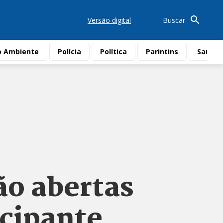
Versão digital
Buscar
o Ambiente
Polícia
Política
Parintins
Saúde
ão abertas
icipante