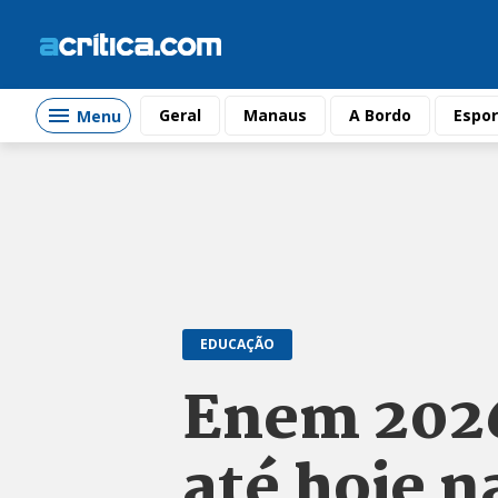
Geral
Manaus
A Bordo
Espor
Menu
EDUCAÇÃO
Enem 2026
até hoje n