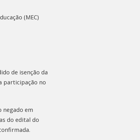
Educação (MEC)
ido de isenção da
a participação no
ão negado em
as do edital do
 confirmada.