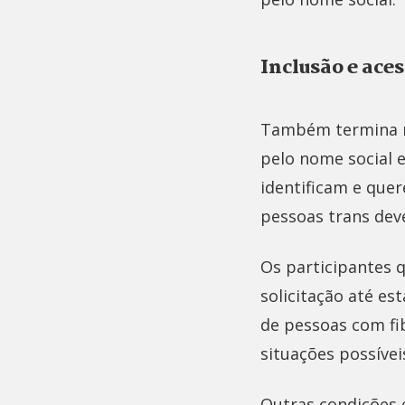
Inclusão e ace
Também termina ne
pelo nome social 
identificam e que
pessoas trans dev
Os participantes 
solicitação até es
de pessoas com fi
situações possívei
Outras condições 