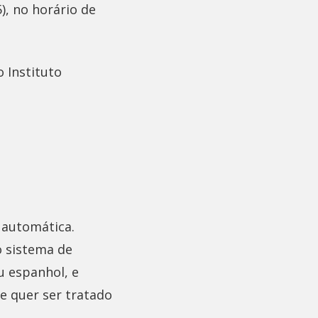
), no horário de
o Instituto
é automática.
o sistema de
u espanhol, e
se quer ser tratado