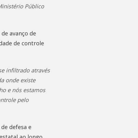
inistério Público
s de avanço de
dade de controle
 infiltrado através
da onde existe
ho e nós estamos
ntrole pelo
 de defesa e
estatal ao longo