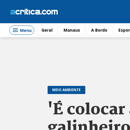
Geral
Manaus
A Bordo
Espor
Menu
MEIO AMBIENTE
'É colocar
galinheiro