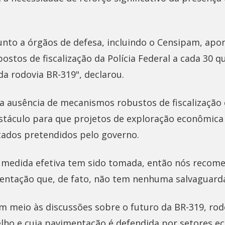
unto a órgãos de defesa, incluindo o Censipam, ap
ostos de fiscalização da Polícia Federal a cada 30 q
a rodovia BR-319", declarou.
 a ausência de mecanismos robustos de fiscalização 
táculo para que projetos de exploração econômica
tados pretendidos pelo governo.
 medida efetiva tem sido tomada, então nós recom
entação que, de fato, não tem nenhuma salvaguarda
m meio às discussões sobre o futuro da BR-319, rodo
lho e cuja pavimentação é defendida por setores 