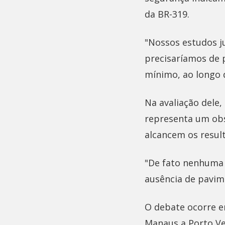
da BR-319.
"Nossos estudos j
precisaríamos de p
mínimo, ao longo d
Na avaliação dele,
representa um obs
alcancem os resul
"De fato nenhuma
ausência de pavim
O debate ocorre e
Manaus a Porto Ve