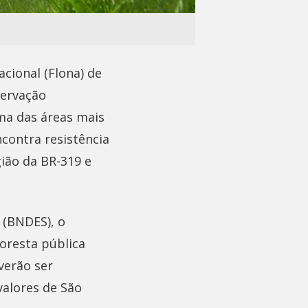
acional (Flona) de
servação
a das áreas mais
contra resistência
ião da BR-319 e
 (BNDES), o
oresta pública
verão ser
valores de São