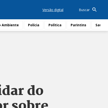
Versão digital
Buscar
o Ambiente
Polícia
Política
Parintins
Saúde
idar do
or sobre