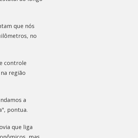
ontam que nós
uilômetros, no
e controle
 na região
endamos a
", pontua.
via que liga
econômicos, mas