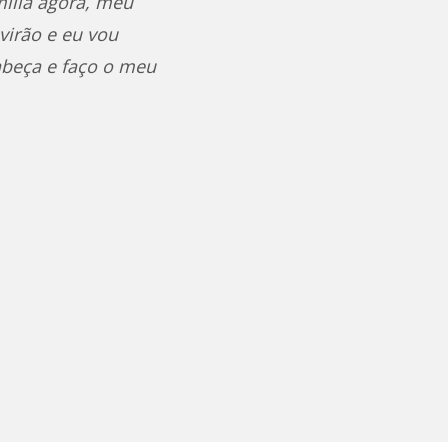
mília agora, meu
virão e eu vou
abeça e faço o meu