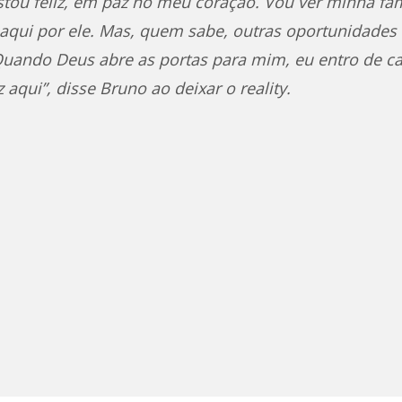
estou feliz, em paz no meu coração. Vou ver minha fa
a aqui por ele. Mas, quem sabe, outras oportunidades 
Quando Deus abre as portas para mim, eu entro de c
aqui”, disse Bruno ao deixar o reality.