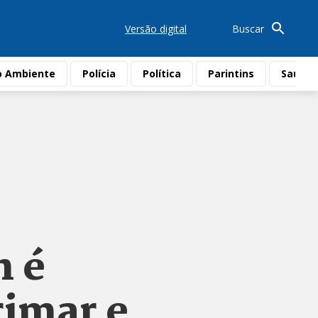
Versão digital
Buscar
o Ambiente
Polícia
Política
Parintins
Saúde
n é
rimar e