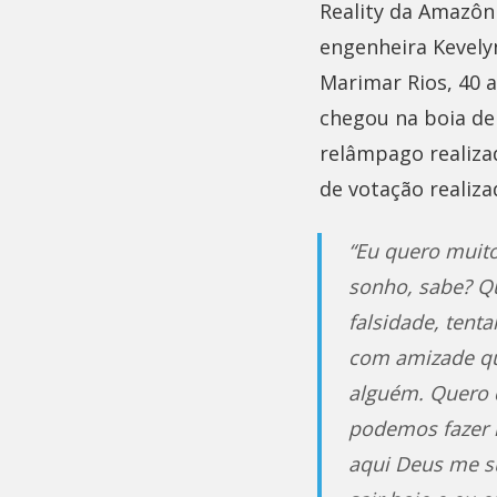
Reality da Amazôn
engenheira Kevelyn
Marimar Rios, 40 
chegou na boia de
relâmpago realizad
de votação realiz
“Eu quero muito
sonho, sabe? Q
falsidade, tent
com amizade qu
alguém. Quero 
podemos fazer l
aqui Deus me su