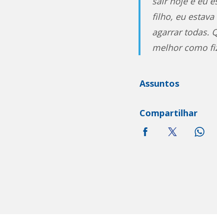
sair hoje e eu 
filho, eu estav
agarrar todas. 
melhor como fiz 
Assuntos
Compartilhar