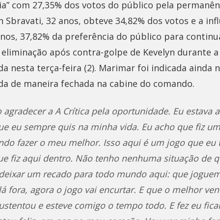
ia” com 27,35% dos votos do público pela permanênc
 Sbravati, 32 anos, obteve 34,82% dos votos e a infl
anos, 37,82% da preferência do público para continu
 eliminação após contra-golpe de Kevelyn durante a
a nesta terça-feira (2). Marimar foi indicada ainda 
ada de maneira fechada na cabine do comando.
 agradecer a A Crítica pela oportunidade. Eu estava 
ue eu sempre quis na minha vida. Eu acho que fiz um
ando fazer o meu melhor. Isso aqui é um jogo que e
e fiz aqui dentro. Não tenho nenhuma situação de q
deixar um recado para todo mundo aqui: que jogu
á fora, agora o jogo vai encurtar. E que o melhor ven
stentou e esteve comigo o tempo todo. E fez eu ficar