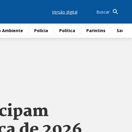
Versão digital
Buscar
o Ambiente
Polícia
Política
Parintins
Saúde
ecipam
ca de 2026