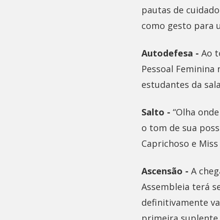
pautas de cuidado
como gesto para u
Autodefesa -
Ao t
Pessoal Feminina n
estudantes da sala
Salto -
“Olha onde
o tom de sua poss
Caprichoso e Miss
Ascensão -
A chega
Assembleia terá s
definitivamente v
primeira suplente