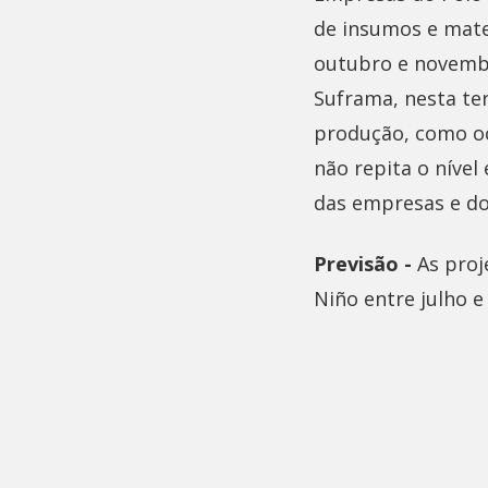
de insumos e mater
outubro e novembr
Suframa, nesta terç
produção, como oc
não repita o nível
das empresas e do
Previsão -
As proj
Niño entre julho 