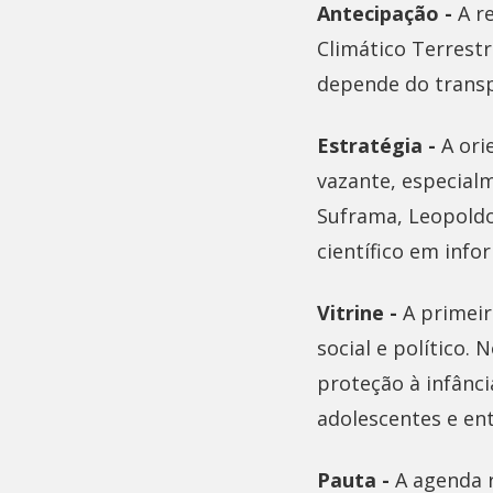
​Antecipação -
A r
Climático Terrest
depende do transp
​Estratégia -
A ori
vazante, especial
Suframa, Leopoldo
científico em info
Vitrine -
A primeir
social e político.
proteção à infânci
adolescentes e en
Pauta -
A agenda r