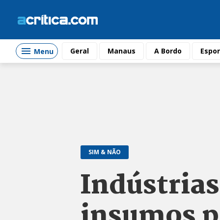
Geral
Manaus
A Bordo
Espor
Menu
SIM & NÃO
Indústria
insumos p