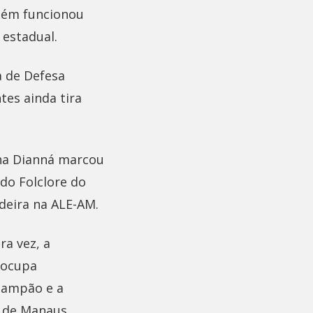
bém funcionou
 estadual.
a de Defesa
tes ainda tira
ena Dianná marcou
do Folclore do
deira na ALE-AM.
ra vez, a
 ocupa
tampão e a
a de Manaus.