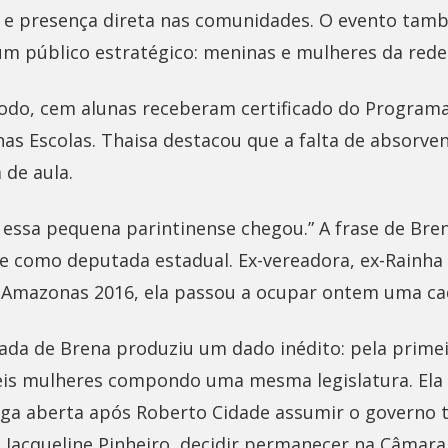
 e presença direta nas comunidades. O evento tam
m público estratégico: meninas e mulheres da rede
odo, cem alunas receberam certificado do Program
as Escolas. Thaisa destacou que a falta de absorven
 de aula.
 essa pequena parintinense chegou.” A frase de Br
e como deputada estadual. Ex-vereadora, ex-Rainha 
 Amazonas 2016, ela passou a ocupar ontem uma ca
da de Brena produziu um dado inédito: pela primei
eis mulheres compondo uma mesma legislatura. Ela
aga aberta após Roberto Cidade assumir o governo 
, Jacqueline Pinheiro, decidir permanecer na Câmar