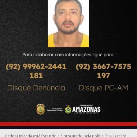
Carlos Holanda está foragido e é procurado pela polícia (Divulgação)