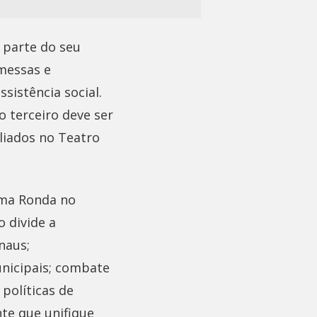
 parte do seu
messas e
sistência social.
 terceiro deve ser
liados no Teatro
ama Ronda no
 divide a
naus;
nicipais; combate
 políticas de
nte que unifique