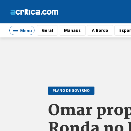
Geral
Manaus
A Bordo
Espor
Menu
PLANO DE GOVERNO
Omar prop
Ronda no B