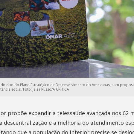
ndo eixo do Plano Estratégico de Desenvolvimento do Amazonas, com propost
tência social. Foto: Jeiza Russo/A CRÍTICA
or propõe expandir a telessaúde avançada nos 62 m
a descentralização e a melhoria do atendimento esp
vitando que a população do interior precise se desloc