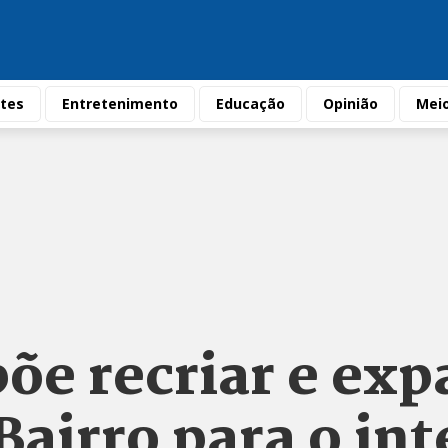
tes
Entretenimento
Educação
Opinião
Mei
õe recriar e exp
airro para o int