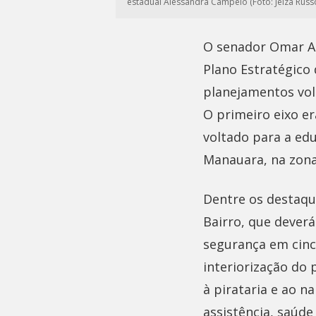
estadual Alessandra Campêlo (Foto: Jeiza Russ
O senador Omar Az
Plano Estratégic
planejamentos volt
O primeiro eixo e
voltado para a ed
Manauara, na zona
Dentre os destaqu
Bairro, que dever
segurança em cinc
interiorização do
à pirataria e ao n
assistência, saúde