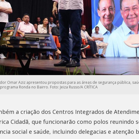
dor Omar Aziz apresentou propostas para as áreas de segurança pública, saúde
programa Ronda no Bairro. Foto: Jeiza Russo/A CRÍTICA
bém a criação dos Centros Integrados de Atendime
rica Cidadã, que funcionarão como polos reunindo s
ncia social e saúde, incluindo delegacias e atenção 