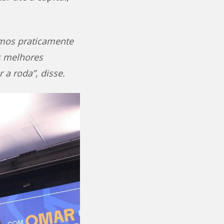
emos praticamente
s melhores
a roda”, disse.