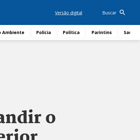
Versão digital
Buscar
o Ambiente
Polícia
Política
Parintins
Saúde
andir o
erior