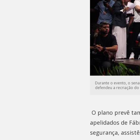
Durante o evento, o sena
defendeu a recriação do 
O plano prevê tam
apelidados de Fáb
segurança, assistê