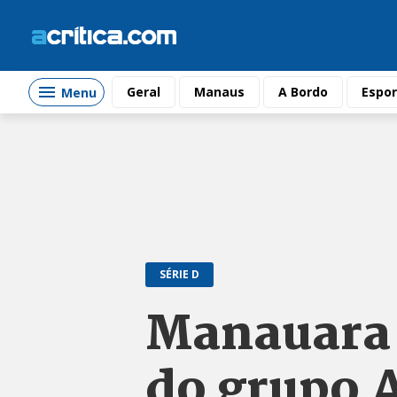
Geral
Manaus
A Bordo
Espor
Menu
SÉRIE D
Manauara 
do grupo 