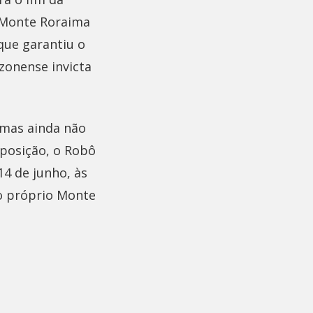
o Monte Roraima
 que garantiu o
zonense invicta
 mas ainda não
 posição, o Robô
14 de junho, às
 o próprio Monte