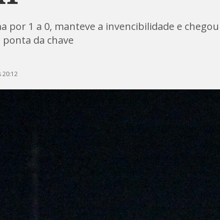
 por 1 a 0, manteve a invencibilidade e chego
a ponta da chave
 20:12